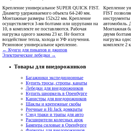
Крепление универсальное SUPER QUICK FIST.
Крепление у
Диаметр удерживаемого объекта 64-240 мм.
FIST позволя
Монтажные размеры 152х22 мм. Крепление
инструменты 
осуществляется 3-мя болтами или шурупами на
автомобиль. 
10, в комплекте не поставляются. Рабочая
Монтажная ба
нагрузка одного зажима 23 кг. Не боится
двумя болтам
воздействие тепла, холода и УФ излучения.
нагрузка одно
Резиновое универсальное крепление.
комплекте 2 
←
Кунги для пикапов и джипов
Электрические лебедки
→
Товары для внедорожников
Багажники экспедиционные
Купить тросы, стропы, канаты
Лебедки для внедорожников
Купить шноркель в Оренбурге
Канистры для внедорожников
Шаклы и крепежные скобы
Реечные и Hi Jack домкраты
Сэнд траки и трапы для авто
Расширители колесных арок
Бампера силовые в Оренбурге
Фаркопы для внедорожников